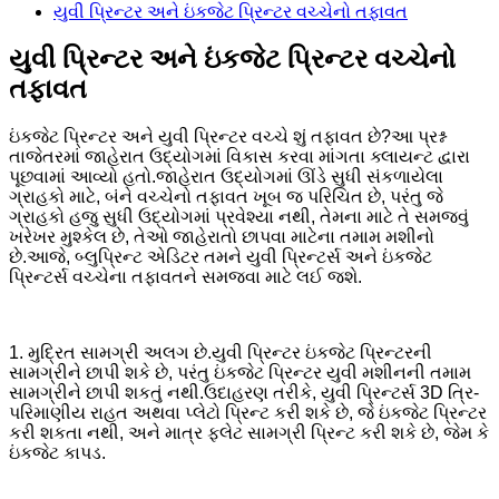
યુવી પ્રિન્ટર અને ઇંકજેટ પ્રિન્ટર વચ્ચેનો તફાવત
યુવી પ્રિન્ટર અને ઇંકજેટ પ્રિન્ટર વચ્ચેનો
તફાવત
ઇંકજેટ પ્રિન્ટર અને યુવી પ્રિન્ટર વચ્ચે શું તફાવત છે?આ પ્રશ્ન
તાજેતરમાં જાહેરાત ઉદ્યોગમાં વિકાસ કરવા માંગતા ક્લાયન્ટ દ્વારા
પૂછવામાં આવ્યો હતો.જાહેરાત ઉદ્યોગમાં ઊંડે સુધી સંકળાયેલા
ગ્રાહકો માટે, બંને વચ્ચેનો તફાવત ખૂબ જ પરિચિત છે, પરંતુ જે
ગ્રાહકો હજુ સુધી ઉદ્યોગમાં પ્રવેશ્યા નથી, તેમના માટે તે સમજવું
ખરેખર મુશ્કેલ છે, તેઓ જાહેરાતો છાપવા માટેના તમામ મશીનો
છે.આજે, બ્લુપ્રિન્ટ એડિટર તમને યુવી પ્રિન્ટર્સ અને ઇંકજેટ
પ્રિન્ટર્સ વચ્ચેના તફાવતને સમજવા માટે લઈ જશે.
1. મુદ્રિત સામગ્રી અલગ છે.યુવી પ્રિન્ટર ઇંકજેટ પ્રિન્ટરની
સામગ્રીને છાપી શકે છે, પરંતુ ઇંકજેટ પ્રિન્ટર યુવી મશીનની તમામ
સામગ્રીને છાપી શકતું નથી.ઉદાહરણ તરીકે, યુવી પ્રિન્ટર્સ 3D ત્રિ-
પરિમાણીય રાહત અથવા પ્લેટો પ્રિન્ટ કરી શકે છે, જે ઇંકજેટ પ્રિન્ટર
કરી શકતા નથી, અને માત્ર ફ્લેટ સામગ્રી પ્રિન્ટ કરી શકે છે, જેમ કે
ઇંકજેટ કાપડ.