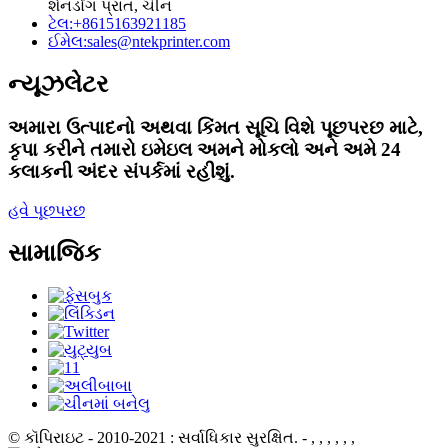
શેનડોંગ પ્રાંત, ચીન
ટેલ:
+8615163921185
ઈમેલ:
sales@ntekprinter.com
ન્યૂઝલેટર
અમારા ઉત્પાદનો અથવા કિંમત સૂચિ વિશે પૂછપરછ માટે,
કૃપા કરીને તમારો ઇમેઇલ અમને મોકલો અને અમે 24
કલાકની અંદર સંપર્કમાં રહીશું.
હવે પૂછપરછ
સામાજિક
© કૉપિરાઇટ - 2010-2021 : સર્વાધિકાર સુરક્ષિત.
- , , , , , ,