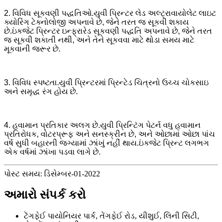
2. વિવિધ સૂકવણી પદ્ધતિઓ.યુવી પ્રિન્ટર લેડ અલ્ટ્રાવાયોલેટ લાઇટ
ક્યોરિંગ ટેક્નોલોજી અપનાવે છે, જેને તરત જ સૂકવી શકાય
છે.ઇંકજેટ પ્રિન્ટર ઇન્ફ્રારેડ સૂકવણી પદ્ધતિ અપનાવે છે, જેને તરત
જ સૂકવી શકાતી નથી, અને તેને સૂકવવા માટે થોડા સમય માટે
મૂકવાની જરૂર છે.
3. વિવિધ સ્પષ્ટતા.યુવી પ્રિન્ટરમાં પ્રિન્ટેડ ચિત્રનો ઉચ્ચ ચોકસાઇ
અને સમૃદ્ધ રંગ હોય છે.
4. હવામાન પ્રતિકાર અલગ છે.યુવી પ્રિન્ટિંગ પેટર્ન વધુ હવામાન
પ્રતિરોધક, વોટરપ્રૂફ અને સનસ્ક્રીન છે, અને ઓછામાં ઓછા પાંચ
વર્ષ સુધી બહારની જગ્યામાં ઝાંખું નહીં થાય.ઇંકજેટ પ્રિન્ટ લગભગ
એક વર્ષમાં ઝાંખા પડવા લાગે છે.
પોસ્ટ સમય: ડિસેમ્બર-01-2022
અમારો સંપર્ક કરો
ટેંગફેઈ પાયોનિયર પાર્ક, તેંગફેઈ રોડ, યીશુઈ, લિની સિટી,