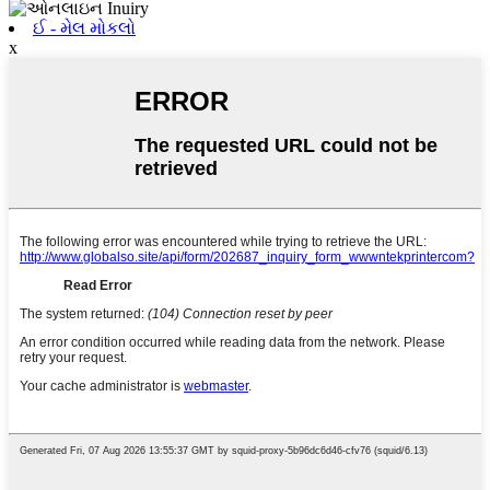
ઈ - મેલ મોકલો
x