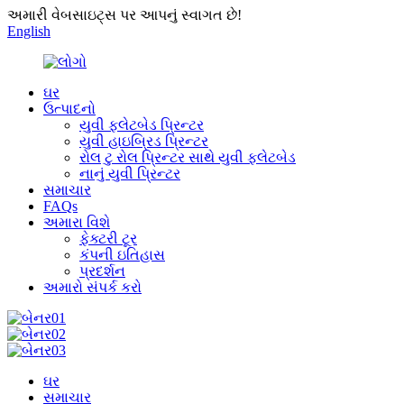
અમારી વેબસાઇટ્સ પર આપનું સ્વાગત છે!
English
ઘર
ઉત્પાદનો
યુવી ફ્લેટબેડ પ્રિન્ટર
યુવી હાઇબ્રિડ પ્રિન્ટર
રોલ ટુ રોલ પ્રિન્ટર સાથે યુવી ફ્લેટબેડ
નાનું યુવી પ્રિન્ટર
સમાચાર
FAQs
અમારા વિશે
ફેક્ટરી ટૂર
કંપની ઇતિહાસ
પ્રદર્શન
અમારો સંપર્ક કરો
ઘર
સમાચાર