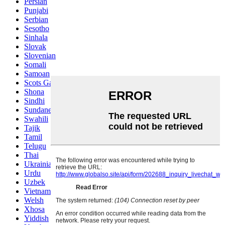
Persian
Punjabi
Serbian
Sesotho
Sinhala
Slovak
Slovenian
Somali
Samoan
Scots Gaelic
Shona
Sindhi
Sundanese
Swahili
Tajik
Tamil
Telugu
Thai
Ukrainian
Urdu
Uzbek
Vietnamese
Welsh
Xhosa
Yiddish