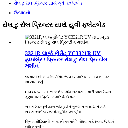
રોલ ટુ રોલ પ્રિન્ટર સાથે યુવી ફ્લેટબેડ
ઉત્પાદનો
રોલ ટુ રોલ પ્રિન્ટર સાથે યુવી ફ્લેટબેડ
3321R લાર્જ ફોર્મેટ YC3321R UV
હાઇબ્રિડ પ્રિન્ટર રોલ ટુ રોલ પ્રિન્ટીંગ
મશીન
જાપાનીઓએ ઔદ્યોગિક ઉત્પાદન માટે Ricoh GEN5 હેડ
આયાત કર્યું.
CMYK W LC LM અને વાર્નિશ ચળકતા સપાટી અને ઉચ્ચ
ગુણવત્તાની પ્રિન્ટિંગ માટે વૈકલ્પિક.
સખત સામગ્રી દ્વારા પ્લેટફોર્મને નુકસાન ન થાય તે માટે
સખત એનોડાઇઝ્ડ વેક્યુમિંગ પ્લેટફોર્મ.
પ્રિન્ટ મીડિયાની જાડાઈને આપમેળે શોધવા માટે સ્વતઃ ઊંચાઈ
શોધ તકનીક.