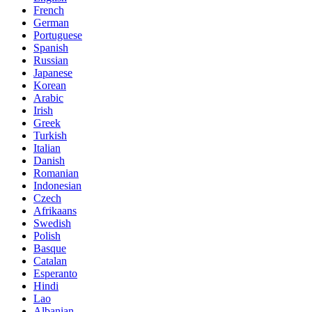
French
German
Portuguese
Spanish
Russian
Japanese
Korean
Arabic
Irish
Greek
Turkish
Italian
Danish
Romanian
Indonesian
Czech
Afrikaans
Swedish
Polish
Basque
Catalan
Esperanto
Hindi
Lao
Albanian