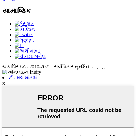
સામાજિક
© કૉપિરાઇટ - 2010-2021 : સર્વાધિકાર સુરક્ષિત.
- , , , , , ,
ઈ - મેલ મોકલો
x