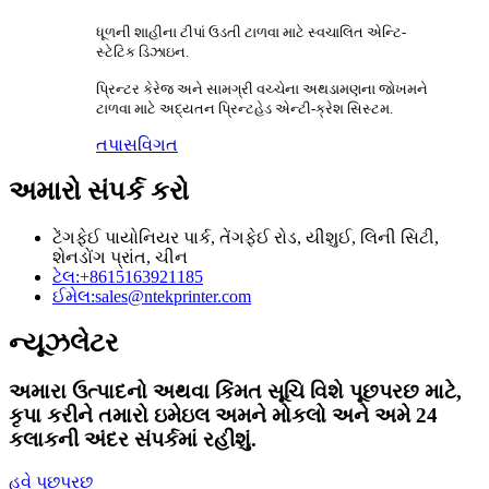
ધૂળની શાહીના ટીપાં ઉડતી ટાળવા માટે સ્વચાલિત એન્ટિ-
સ્ટેટિક ડિઝાઇન.
પ્રિન્ટર કેરેજ અને સામગ્રી વચ્ચેના અથડામણના જોખમને
ટાળવા માટે અદ્યતન પ્રિન્ટહેડ એન્ટી-ક્રેશ સિસ્ટમ.
તપાસ
વિગત
અમારો સંપર્ક કરો
ટેંગફેઈ પાયોનિયર પાર્ક, તેંગફેઈ રોડ, યીશુઈ, લિની સિટી,
શેનડોંગ પ્રાંત, ચીન
ટેલ:
+8615163921185
ઈમેલ:
sales@ntekprinter.com
ન્યૂઝલેટર
અમારા ઉત્પાદનો અથવા કિંમત સૂચિ વિશે પૂછપરછ માટે,
કૃપા કરીને તમારો ઇમેઇલ અમને મોકલો અને અમે 24
કલાકની અંદર સંપર્કમાં રહીશું.
હવે પૂછપરછ