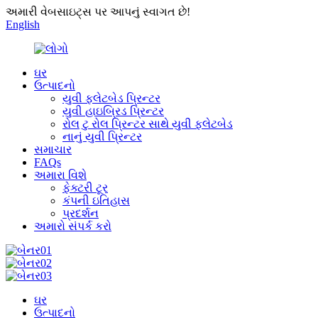
અમારી વેબસાઇટ્સ પર આપનું સ્વાગત છે!
English
ઘર
ઉત્પાદનો
યુવી ફ્લેટબેડ પ્રિન્ટર
યુવી હાઇબ્રિડ પ્રિન્ટર
રોલ ટુ રોલ પ્રિન્ટર સાથે યુવી ફ્લેટબેડ
નાનું યુવી પ્રિન્ટર
સમાચાર
FAQs
અમારા વિશે
ફેક્ટરી ટૂર
કંપની ઇતિહાસ
પ્રદર્શન
અમારો સંપર્ક કરો
ઘર
ઉત્પાદનો