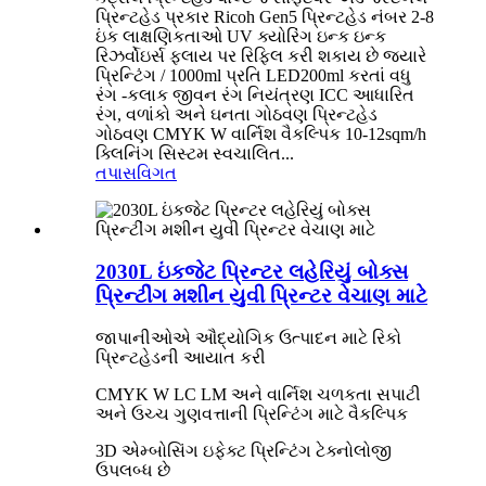
પ્રિન્ટહેડ પ્રકાર Ricoh Gen5 પ્રિન્ટહેડ નંબર 2-8
ઇંક લાક્ષણિકતાઓ UV ક્યોરિંગ ઇન્ક ઇન્ક
રિઝર્વોઇર્સ ફ્લાય પર રિફિલ કરી શકાય છે જ્યારે
પ્રિન્ટિંગ / 1000ml પ્રતિ LED200ml કરતાં વધુ
રંગ -કલાક જીવન રંગ નિયંત્રણ ICC આધારિત
રંગ, વળાંકો અને ઘનતા ગોઠવણ પ્રિન્ટહેડ
ગોઠવણ CMYK W વાર્નિશ વૈકલ્પિક 10-12sqm/h
ક્લિનિંગ સિસ્ટમ સ્વચાલિત...
તપાસ
વિગત
2030L ઇંકજેટ પ્રિન્ટર લહેરિયું બોક્સ
પ્રિન્ટીંગ મશીન યુવી પ્રિન્ટર વેચાણ માટે
જાપાનીઓએ ઔદ્યોગિક ઉત્પાદન માટે રિકો
પ્રિન્ટહેડની આયાત કરી
CMYK W LC LM અને વાર્નિશ ચળકતા સપાટી
અને ઉચ્ચ ગુણવત્તાની પ્રિન્ટિંગ માટે વૈકલ્પિક
3D એમ્બોસિંગ ઇફેક્ટ પ્રિન્ટિંગ ટેક્નોલોજી
ઉપલબ્ધ છે