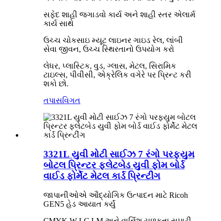
સફેદ શાહી જગાડવો કાર્ય અને શાહી સ્તર એલાર્મ
કાર્ય સાથે
ઉચ્ચ ચોકસાઇ મ્યૂટ લાઇનર ગાઇડ રેલ, લાંબી
સેવા જીવન, ઉચ્ચ સ્થિરતાનો ઉપયોગ કરો
લેધર, પ્લાસ્ટિક, વુડ, ગ્લાસ, મેટલ, સિરામિક
ટાઇલ્સ, પીવીસી, એક્રેલિક વગેરે પર પ્રિન્ટ કરી
શકો છો.
તપાસ
વિગત
3321L યુવી મોટી સાઈઝ 7 રંગો પરફ્યુમ
બોટલ પ્રિન્ટર ફ્લેટબેડ યુવી ફોમ બોર્ડ
વાઈડ ફોર્મેટ મેટલ કાર્ડ પ્રિન્ટીંગ
જાપાનીઓએ ઔદ્યોગિક ઉત્પાદન માટે Ricoh
GEN5 હેડ આયાત કર્યું
CMYK W LC LM અને વાર્નિશ ચળકતા સપાટી