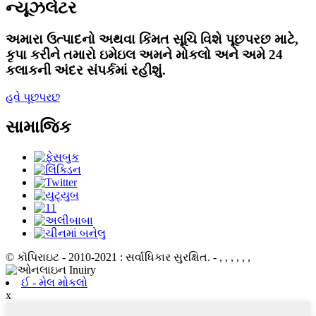
ન્યૂઝલેટર
અમારા ઉત્પાદનો અથવા કિંમત સૂચિ વિશે પૂછપરછ માટે,
કૃપા કરીને તમારો ઇમેઇલ અમને મોકલો અને અમે 24
કલાકની અંદર સંપર્કમાં રહીશું.
હવે પૂછપરછ
સામાજિક
© કૉપિરાઇટ - 2010-2021 : સર્વાધિકાર સુરક્ષિત.
- , , , , , ,
ઈ - મેલ મોકલો
x