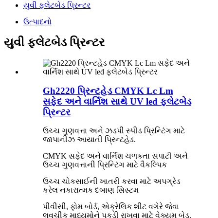
યુવી ફ્લેટબેડ પ્રિન્ટર
ઉત્પાદનો
યુવી ફ્લેટબેડ પ્રિન્ટર
Gh2220 પ્રિન્ટહેડ CMYK Lc Lm
સફેદ અને વાર્નિશ સાથે UV led ફ્લેટબેડ
પ્રિન્ટર
ઉચ્ચ ગુણવત્તા અને ઝડપી સ્પીડ પ્રિન્ટિંગ માટે
જાપાનીઝ આયાતી પ્રિન્ટહેડ.
CMYK સફેદ અને વાર્નિશ ચળકતા સપાટી અને
ઉચ્ચ ગુણવત્તાની પ્રિન્ટિંગ માટે વૈકલ્પિક
ઉચ્ચ ચોકસાઈની ખાતરી કરવા માટે અપગ્રેડ
કરેલ નકારાત્મક દબાણ સિસ્ટમ
પીવીસી, ફોમ બોર્ડ, એક્રેલિક શીટ વગેરે જેવા
લવચીક માધ્યમોને પકડી રાખવા માટે વેક્યુમ બેડ.