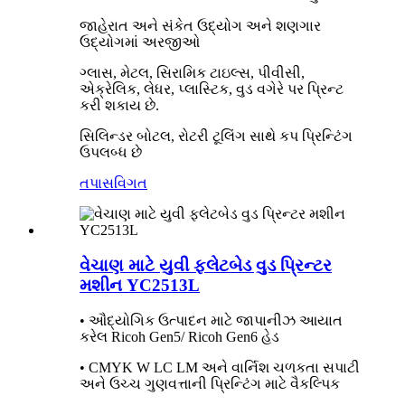
જાહેરાત અને સંકેત ઉદ્યોગ અને શણગાર
ઉદ્યોગમાં અરજીઓ
ગ્લાસ, મેટલ, સિરામિક ટાઇલ્સ, પીવીસી,
એક્રેલિક, લેધર, પ્લાસ્ટિક, વુડ વગેરે પર પ્રિન્ટ
કરી શકાય છે.
સિલિન્ડર બોટલ, રોટરી ટૂલિંગ સાથે કપ પ્રિન્ટિંગ
ઉપલબ્ધ છે
તપાસ
વિગત
વેચાણ માટે યુવી ફ્લેટબેડ વુડ પ્રિન્ટર
મશીન YC2513L
• ઔદ્યોગિક ઉત્પાદન માટે જાપાનીઝ આયાત
કરેલ Ricoh Gen5/ Ricoh Gen6 હેડ
• CMYK W LC LM અને વાર્નિશ ચળકતા સપાટી
અને ઉચ્ચ ગુણવત્તાની પ્રિન્ટિંગ માટે વૈકલ્પિક