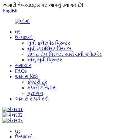
અમારી વેબસાઇટ્સ પર આપનું સ્વાગત છે!
English
ઘર
ઉત્પાદનો
યુવી ફ્લેટબેડ પ્રિન્ટર
યુવી હાઇબ્રિડ પ્રિન્ટર
રોલ ટુ રોલ પ્રિન્ટર સાથે યુવી ફ્લેટબેડ
નાનું યુવી પ્રિન્ટર
સમાચાર
FAQs
અમારા વિશે
ફેક્ટરી ટૂર
કંપની ઇતિહાસ
પ્રદર્શન
અમારો સંપર્ક કરો
ઘર
ઉત્પાદનો