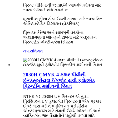
પ્રિન્ટ મીડિયાની જાડાઈને આપમેળે શોધવા માટે
સ્વતઃ ઊંચાઈ શોધ તકનીક
ધૂળની શાહીના ટીપાં ઉડતી ટાળવા માટે સ્વચાલિત
એન્ટિ-સ્ટેટિક ડિઝાઇન (વૈકલ્પિક)
પ્રિન્ટર કેરેજ અને સામગ્રી વચ્ચેના
અથડામણના જોખમને ટાળવા માટે અદ્યતન
પ્રિન્ટહેડ એન્ટી-ક્રેશ સિસ્ટમ
તપાસ
વિગત
2030H CMYK 4 કલર પીવીસી
ઈન્ડસ્ટ્રીયલ ઈંકજેટ યુવી ફ્લેટબેડ
પ્રિન્ટીંગ મશીનની કિંમત
NTEK YC2030H UV પ્રિન્ટર એ હાઇ-
પ્રિસિઝન UV ફ્લેટબેડ પ્રિન્ટરનો એક પ્રકાર
છે જે ખાસ કરીને વ્યક્તિગત પ્રોસેસિંગ
એન્ટરપ્રાઇઝ માટે તેમની ઉચ્ચ ચોકસાઈ અને
વ્યક્તિગત જરૂરિયાતોને પહોંચી વળવા માટે