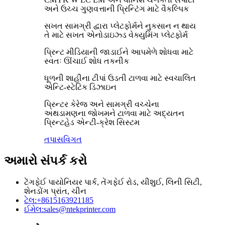
અને ઉચ્ચ ગુણવત્તાની પ્રિન્ટિંગ માટે વૈકલ્પિક
સખત સામગ્રી દ્વારા પ્લેટફોર્મને નુકસાન ન થાય
તે માટે સખત એનોડાઇઝ્ડ વેક્યુમિંગ પ્લેટફોર્મ
પ્રિન્ટ મીડિયાની જાડાઈને આપમેળે શોધવા માટે
સ્વતઃ ઊંચાઈ શોધ તકનીક
ધૂળની શાહીના ટીપાં ઉડતી ટાળવા માટે સ્વચાલિત
એન્ટિ-સ્ટેટિક ડિઝાઇન
પ્રિન્ટર કેરેજ અને સામગ્રી વચ્ચેના
અથડામણના જોખમને ટાળવા માટે અદ્યતન
પ્રિન્ટહેડ એન્ટી-ક્રેશ સિસ્ટમ
તપાસ
વિગત
અમારો સંપર્ક કરો
ટેંગફેઈ પાયોનિયર પાર્ક, તેંગફેઈ રોડ, યીશુઈ, લિની સિટી,
શેનડોંગ પ્રાંત, ચીન
ટેલ:
+8615163921185
ઈમેલ:
sales@ntekprinter.com