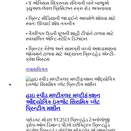
• Y એક્સિસ સિંક્રનસ રનિંગની બંને બાજુએ
ડ્યુઅલ-લેવલ પ્રિસિઝન સ્ક્રુ રોડ અપનાવવા
• પ્રિન્ટ મીડિયાની જાડાઈને આપમેળે શોધવા માટે
સ્વતઃ ઊંચાઈ શોધ તકનીક
• વૈકલ્પિક ઉડતી ધૂળની શાહી ટીપાંને ટાળવા માટે
સ્વચાલિત એન્ટિ-સ્ટેટિક ડિઝાઇન
• પ્રિન્ટર કેરેજ અને સામગ્રી વચ્ચે અથડામણના
જોખમને ટાળવા માટે અદ્યતન પ્રિન્ટહેડ એન્ટી-
ક્રેશ સિસ્ટમ
તપાસ
વિગત
હાઇ સ્પીડ મલ્ટીકલર મલ્ટીફંક્શન
ઔદ્યોગિક ઇંકજેટ સિરામિક પ્લેટ
પ્રિન્ટીંગ મશીન
પ્રોડક્ટ મોડલ YC2513 પ્રિન્ટહેડ ટેક્નોલોજી
ડ્રોપ-ઓન ડિમાન્ડ પીઝો ઇલેક્ટ્રિક પ્રિન્ટહેડ
કંટ્રોલ પ્રિન્ટહેડ વોલ્ટેજ સોફ્ટવેર એડજસ્ટેબલ