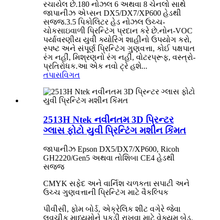
રચાયેલ છે.180 નોઝલ 6 અથવા 8 ચેનલો સાથે
જાપાનીઝ એપ્સન DX5/DX7/XP600 હેડથી
સજ્જ.3.5 પિકોલિટર હેડ નોઝલ ઉચ્ચ-
ચોકસાઇવાળી પ્રિન્ટિંગ પ્રદાન કરે છે.નોન-VOC
પર્યાવરણીય યુવી ક્યોરિંગ શાહીનો ઉપયોગ કરો,
સ્પષ્ટ અને સંપૂર્ણ પ્રિન્ટિંગ ગુણવત્તા, કોઈ પક્ષપાત
રંગ નહીં, મિશ્રણનો રંગ નહીં, વોટરપ્રૂફ, વસ્ત્રો-
પ્રતિરોધક.આ એક નવો ટ્રે હશે...
તપાસ
વિગત
2513H Ntek નવીનતમ 3D પ્રિન્ટર
ગ્લાસ ફોટો યુવી પ્રિન્ટિંગ મશીન કિંમત
જાપાનીઝ Epson DX5/DX7/XP600, Ricoh
GH2220/Gen5 અથવા તોશિબા CE4 હેડથી
સજ્જ
CMYK સફેદ અને વાર્નિશ ચળકતા સપાટી અને
ઉચ્ચ ગુણવત્તાની પ્રિન્ટિંગ માટે વૈકલ્પિક
પીવીસી, ફોમ બોર્ડ, એક્રેલિક શીટ વગેરે જેવા
લવચીક માધ્યમોને પકડી રાખવા માટે વેક્યુમ બેડ.