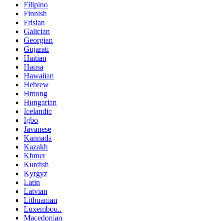
Filipino
Finnish
Frisian
Galician
Georgian
Gujarati
Haitian
Hausa
Hawaiian
Hebrew
Hmong
Hungarian
Icelandic
Igbo
Javanese
Kannada
Kazakh
Khmer
Kurdish
Kyrgyz
Latin
Latvian
Lithuanian
Luxembou..
Macedonian