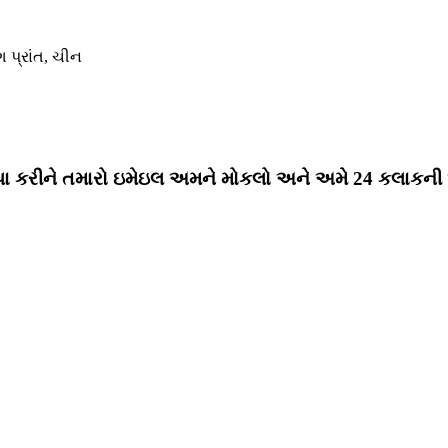
ગ પ્રાંત, ચીન
પા કરીને તમારો ઇમેઇલ અમને મોકલો અને અમે 24 કલાકની અંદ