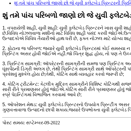
શું તમે પાંચ પરિબળો જાણો છો જે યુવી ફ્લેટબેડ પ્રિન્ટરની પ્ર
શું તમે પાંચ પરિબળો જાણો છો જે યુવી ફ્લેટબે
1. વપરાયેલી શાહી, યુવી શાહી: યુવી ફ્લેટબેડ પ્રિન્ટરને ખાસ યુવી શ
છે.વિવિધ નોઝલવાળા મશીનો માટે વિવિધ શાહી પસંદ કરવી જોઈએ.ઉત્પા
ઉત્પાદકોએ વિવિધ તૈયારીઓ હાથ ધરી છે, ફક્ત નોઝલ માટે યોગ્ય શા
2. ફોટાના જ પરિબળ: જ્યારે યુવી ફ્લેટબેડ પ્રિન્ટરમાં કોઈ સમસ્યા ન હોય
પ્રિન્ટિંગ અસર હોવી જોઈએ નહીં.જો ચિત્ર શુદ્ધ હોય, તો પણ તે ઉચ્ચ 
3. પ્રિન્ટિંગ સામગ્રી: ઑપરેટરની સામગ્રીની સમજ પણ પ્રિન્ટિંગ અસર
ઘૂંસપેંઠની ડિગ્રી અલગ છે, તેથી પ્રિન્ટિંગ સામગ્રી સાથે ઓપરેટરની
પ્રવેશવું મુશ્કેલ હોય છે;તેથી, કોટિંગ સાથે વ્યવહાર કરવો જરૂરી છે;
4. કોટિંગ ટ્રીટમેન્ટ: કેટલીક મુદ્રિત સામગ્રીને વિશિષ્ટ કોટિંગથી સ
સારી રીતે પ્રમાણસર હોવું જોઈએ.કોટિંગ સારી રીતે પ્રમાણસર હોવું 
સ્પ્રે પેઇન્ટિંગમાં વિભાજિત કરવામાં આવે છે;
5. ઓપરેશન મેથડ: યુવી ફ્લેટબેડ પ્રિન્ટરનો ઉપયોગ પ્રિન્ટીંગ અસર
ગુણવત્તાવાળા ઉત્પાદનો છાપી શકાય.જ્યારે ઉપભોક્તા યુવી ફ્લેટબેડ
પોસ્ટ સમય: સપ્ટેમ્બર-09-2022