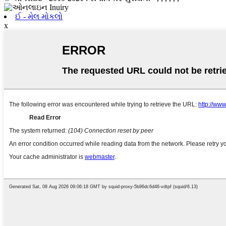
ઈ - મેલ મોકલો
x