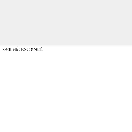
 કરવા માટે ESC દબાવો