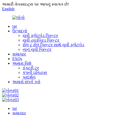
અમારી વેબસાઇટ્સ પર આપનું સ્વાગત છે!
English
ઘર
ઉત્પાદનો
યુવી ફ્લેટબેડ પ્રિન્ટર
યુવી હાઇબ્રિડ પ્રિન્ટર
રોલ ટુ રોલ પ્રિન્ટર સાથે યુવી ફ્લેટબેડ
નાનું યુવી પ્રિન્ટર
સમાચાર
FAQs
અમારા વિશે
ફેક્ટરી ટૂર
કંપની ઇતિહાસ
પ્રદર્શન
અમારો સંપર્ક કરો
ઘર
સમાચાર