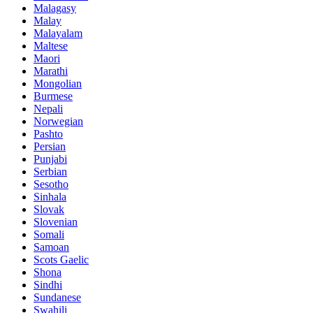
Malagasy
Malay
Malayalam
Maltese
Maori
Marathi
Mongolian
Burmese
Nepali
Norwegian
Pashto
Persian
Punjabi
Serbian
Sesotho
Sinhala
Slovak
Slovenian
Somali
Samoan
Scots Gaelic
Shona
Sindhi
Sundanese
Swahili