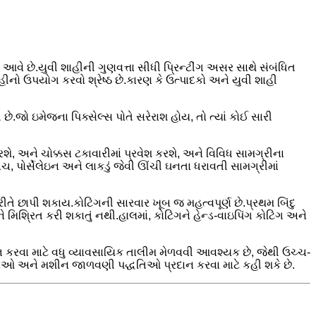
ં આવે છે.યુવી શાહીની ગુણવત્તા સીધી પ્રિન્ટીંગ અસર સાથે સંબંધિત
ો ઉપયોગ કરવો શ્રેષ્ઠ છે.કારણ કે ઉત્પાદકો અને યુવી શાહી
રી છે.જો ઇમેજના પિક્સેલ્સ પોતે સરેરાશ હોય, તો ત્યાં કોઈ સારી
રશે, અને ચોક્કસ ટકાવારીમાં પ્રવેશ કરશે, અને વિવિધ સામગ્રીના
ાચ, પોર્સેલેઇન અને લાકડું જેવી ઊંચી ઘનતા ધરાવતી સામગ્રીમાં
 રીતે છાપી શકાય.કોટિંગની સારવાર ખૂબ જ મહત્વપૂર્ણ છે.પ્રથમ બિંદુ
િશ્રિત કરી શકાતું નથી.હાલમાં, કોટિંગને હેન્ડ-વાઇપિંગ કોટિંગ અને
ંભ કરવા માટે વધુ વ્યાવસાયિક તાલીમ મેળવવી આવશ્યક છે, જેથી ઉચ્ચ-
સૂચનાઓ અને મશીન જાળવણી પદ્ધતિઓ પ્રદાન કરવા માટે કહી શકે છે.