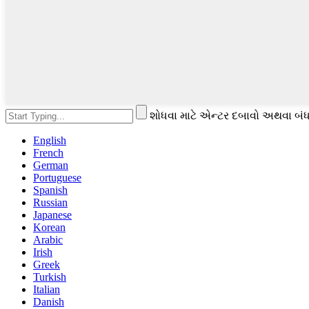
શોધવા માટે એન્ટર દબાવો અથવા બંધ
English
French
German
Portuguese
Spanish
Russian
Japanese
Korean
Arabic
Irish
Greek
Turkish
Italian
Danish