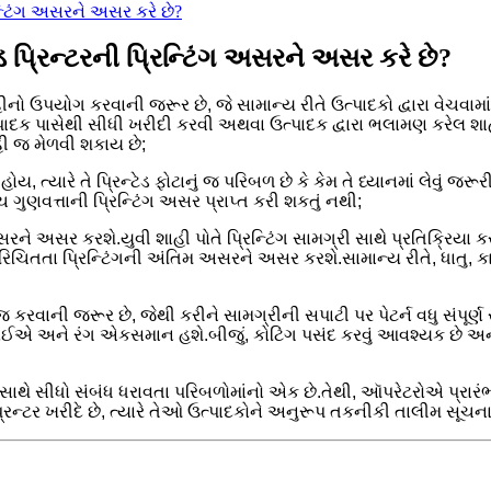
િન્ટિંગ અસરને અસર કરે છે?
ડ પ્રિન્ટરની પ્રિન્ટિંગ અસરને અસર કરે છે?
ાહીનો ઉપયોગ કરવાની જરૂર છે, જે સામાન્ય રીતે ઉત્પાદકો દ્વારા વેચવામા
દક પાસેથી સીધી ખરીદી કરવી અથવા ઉત્પાદક દ્વારા ભલામણ કરેલ શાહીન
હી જ મેળવી શકાય છે;
, ત્યારે તે પ્રિન્ટેડ ફોટાનું જ પરિબળ છે કે કેમ તે ધ્યાનમાં લેવું જરૂ
ગુણવત્તાની પ્રિન્ટિંગ અસર પ્રાપ્ત કરી શકતું નથી;
ને અસર કરશે.યુવી શાહી પોતે પ્રિન્ટિંગ સામગ્રી સાથે પ્રતિક્રિયા ક
 પરિચિતતા પ્રિન્ટિંગની અંતિમ અસરને અસર કરશે.સામાન્ય રીતે, ધાતુ, ક
જ્જ કરવાની જરૂર છે, જેથી કરીને સામગ્રીની સપાટી પર પેટર્ન વધુ સંપૂર્ણ
જોઈએ અને રંગ એકસમાન હશે.બીજું, કોટિંગ પસંદ કરવું આવશ્યક છે અને મ
 સાથે સીધો સંબંધ ધરાવતા પરિબળોમાંનો એક છે.તેથી, ઑપરેટરોએ પ્રાર
 પ્રિન્ટર ખરીદે છે, ત્યારે તેઓ ઉત્પાદકોને અનુરૂપ તકનીકી તાલીમ 