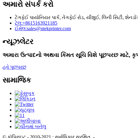
અમારો સંપર્ક કરો
ટેંગફેઈ પાયોનિયર પાર્ક, તેંગફેઈ રોડ, યીશુઈ, લિની સિટી, શેનડોં
ટેલ:
+8615163921185
ઈમેલ:
sales@ntekprinter.com
ન્યૂઝલેટર
અમારા ઉત્પાદનો અથવા કિંમત સૂચિ વિશે પૂછપરછ માટે, કૃ
હવે પૂછપરછ
સામાજિક
© કૉપિરાઇટ - 2010-2021 : સર્વાધિકાર સુરક્ષિત.
- , , , , , ,